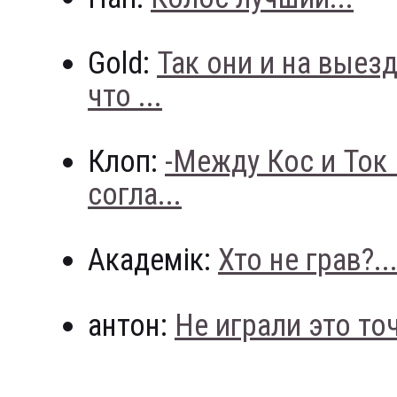
Gold:
Так они и на выез
что ...
Клоп:
-Между Кос и Ток
согла...
Академік:
Хто не грав?..
антон:
Не играли это точн