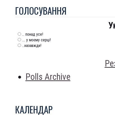
ГОЛОСУВАННЯ
У
... понад усе!
.... у моєму серці!
...назавжди!
Ре
Polls Archive
КАЛЕНДАР