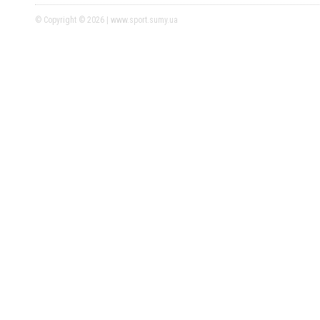
© Copyright © 2026 | www.sport.sumy.ua