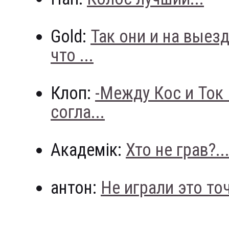
Gold:
Так они и на выез
что ...
Клоп:
-Между Кос и Ток
согла...
Академік:
Хто не грав?..
антон:
Не играли это точн