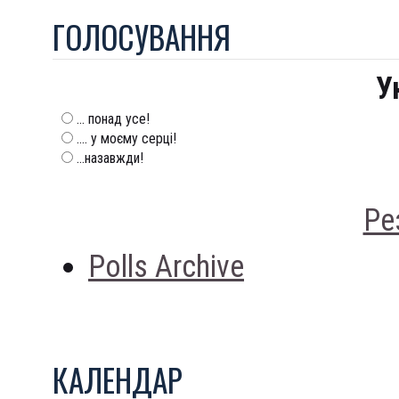
ГОЛОСУВАННЯ
У
... понад усе!
.... у моєму серці!
...назавжди!
Ре
Polls Archive
КАЛЕНДАР