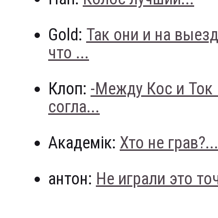
Gold:
Так они и на выез
что ...
Клоп:
-Между Кос и Ток
согла...
Академік:
Хто не грав?..
антон:
Не играли это точн