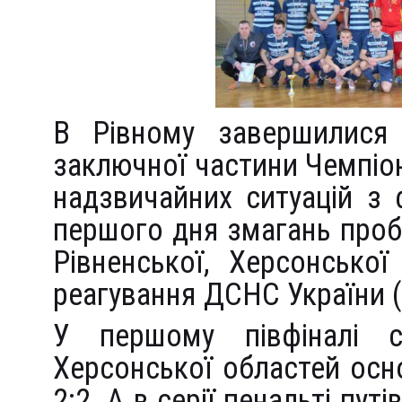
В Рівному завершилися п
заключної частини Чемпіо
надзвичайних ситуацій з 
першого дня змагань проб
Рівненської, Херсонсько
реагування ДСНС України 
У першому півфіналі с
Херсонської областей осн
2:2. А в серії пенальті пут