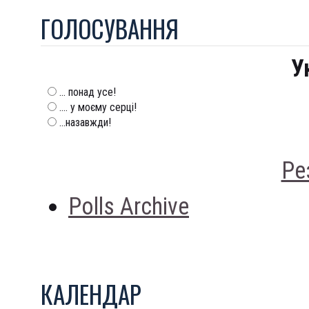
ГОЛОСУВАННЯ
У
... понад усе!
.... у моєму серці!
...назавжди!
Ре
Polls Archive
КАЛЕНДАР