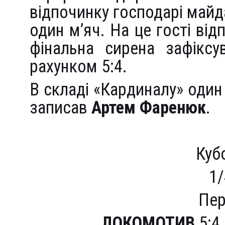
відпочинку господарі майд
один м’яч. На це гості ві
фінальна сирена зафіксу
рахунком 5:4.
В складі «Кардиналу» один 
записав
Артем Фаренюк
.
Куб
1/
Пер
ЛОКОМОТИВ
5:4