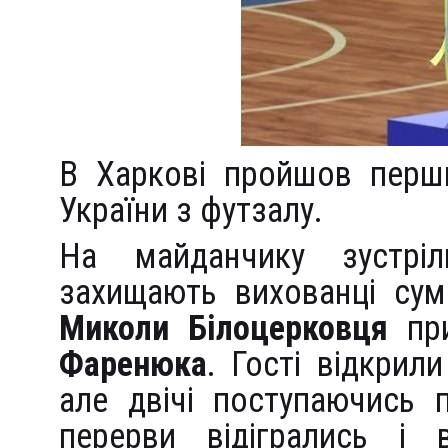
В Харкові пройшов перши
України з футзалу.
На майданчику зустрі
захищають вихованці сум
Миколи Білоцерковця
при
Фаренюка
. Гості відкрил
але двічі поступаючись 
перерви відігрались і