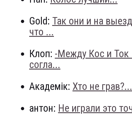
Gold:
Так они и на выез
что ...
Клоп:
-Между Кос и Ток
согла...
Академік:
Хто не грав?..
антон:
Не играли это точн