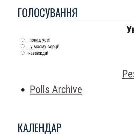
ГОЛОСУВАННЯ
У
... понад усе!
.... у моєму серці!
...назавжди!
Ре
Polls Archive
КАЛЕНДАР