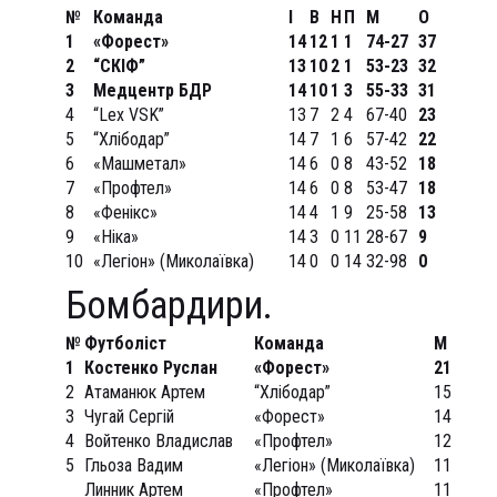
№
Команда
І
В
Н
П
М
О
1
«Форест»
14
12
1
1
74-27
37
2
“СКІФ”
13
10
2
1
53-23
32
3
Медцентр БДР
14
10
1
3
55-33
31
4
“Lex VSK”
13
7
2
4
67-40
23
5
“Хлібодар”
14
7
1
6
57-42
22
6
«Машметал»
14
6
0
8
43-52
18
7
«Профтел»
14
6
0
8
53-47
18
8
«Фенікс»
14
4
1
9
25-58
13
9
«Ніка»
14
3
0
11
28-67
9
10
«Легіон» (Миколаївка)
14
0
0
14
32-98
0
Бомбардири.
№
Футбол
і
ст
Команда
М
1
Костенко Руслан
«Форест»
21
2
Атаманюк Артем
“Хлібодар”
15
3
Чугай Сергій
«Форест»
14
4
Войтенко Владислав
«Профтел»
12
5
Гльоза Вадим
«Легіон» (Миколаївка)
11
Линник Артем
«Профтел»
11