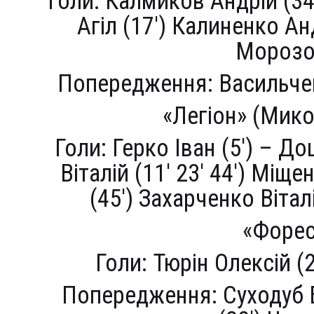
Голи: Калмиков Андрій (34
Агіл (17′) Калиненко Анд
Морозо
Попередження: Васильчен
«Легіон» (Мико
Голи: Герко Іван (5′) – До
Віталій (11′ 23′ 44′) Міщ
(45′) Захарченко Вітал
«Форес
Голи: Тюрін Олексій (2
Попередження: Суходуб Б