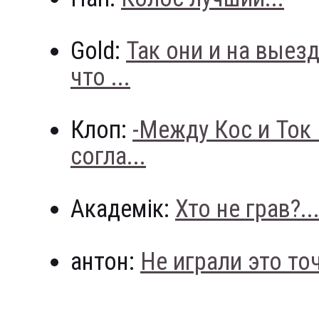
Gold:
Так они и на выез
что ...
Клоп:
-Между Кос и Ток
согла...
Академік:
Хто не грав?..
антон:
Не играли это точн