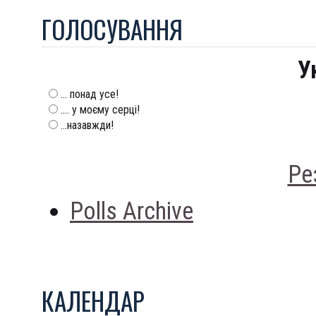
ГОЛОСУВАННЯ
У
... понад усе!
.... у моєму серці!
...назавжди!
Ре
Polls Archive
КАЛЕНДАР