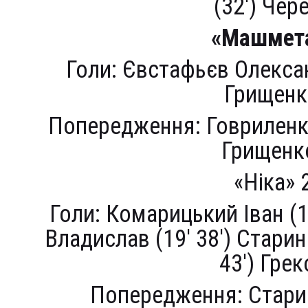
(32′) Чер
«Машмет
Голи: Євстафьєв Олександ
Грищенк
Попередження: Говриленко 
Грищенк
«Ніка» 
Голи: Комарицький Іван (1
Владислав (19′
38′
)
Старин
43′) Грек
Попередження: Старин