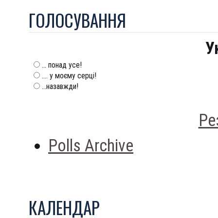
ГОЛОСУВАННЯ
У
... понад усе!
.... у моєму серці!
...назавжди!
Ре
Polls Archive
КАЛЕНДАР