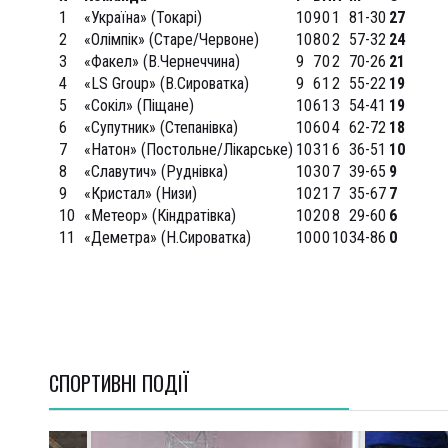
1
«Україна» (Токарі)
10
9
0
1
81-30
27
2
«Олімпік» (Старе/Червоне)
10
8
0
2
57-32
24
3
«Факел» (В.Чернеччина)
9
7
0
2
70-26
21
4
«LS Group» (В.Сироватка)
9
6
1
2
55-22
19
5
«Сокіл» (Піщане)
10
6
1
3
54-41
19
6
«Супутник» (Степанівка)
10
6
0
4
62-72
18
7
«Натон» (Постольне/Лікарське)
10
3
1
6
36-51
10
8
«Славутич» (Руднівка)
10
3
0
7
39-65
9
9
«Кристал» (Низи)
10
2
1
7
35-67
7
10
«Метеор» (Кіндратівка)
10
2
0
8
29-60
6
11
«Деметра» (Н.Сироватка)
10
0
0
10
34-86
0
СПОРТИВНI ПОДІЇ