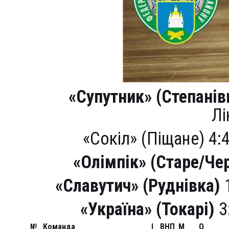
«Супутник» (Степанів
Лі
«Сокіл» (Піщане) 4:
«Олімпік» (Старе/Че
«Славутич» (Руднівка)
1
«Україна» (Токарі)
3
№
Команда
І
В
Н
П
М
О