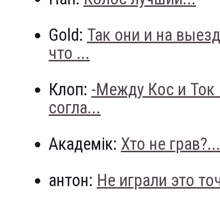
Gold:
Так они и на выез
что ...
Клоп:
-Между Кос и Ток
согла...
Академік:
Хто не грав?..
антон:
Не играли это точн