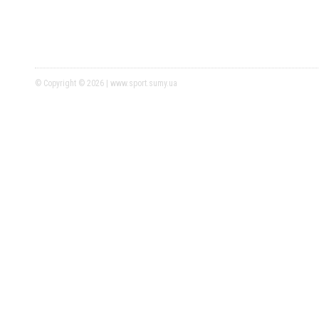
© Copyright © 2026 | www.sport.sumy.ua