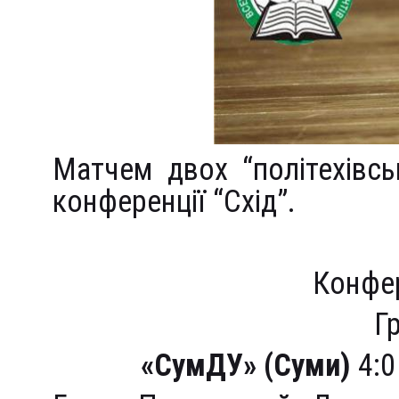
Матчем двох “політехівсь
конференції “Схід”.
Конфер
Гр
«СумДУ» (Суми)
4:0