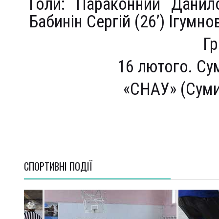
Голи: Параконний Данил
Бабинін Сергій (26
’
) Ігумно
Гр
16 лютого. Су
«СНАУ» (Суми
СПОРТИВНI ПОДІЇ