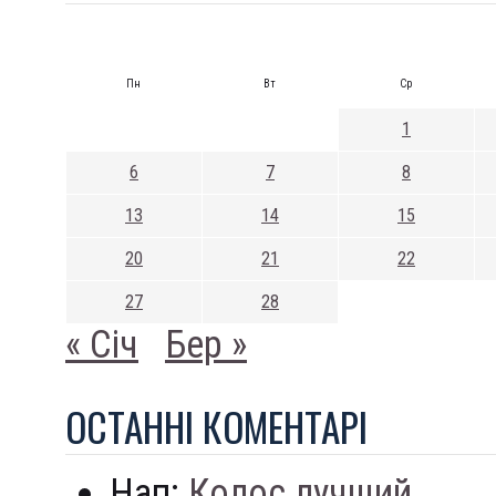
Пн
Вт
Ср
1
6
7
8
13
14
15
20
21
22
27
28
« Січ
Бер »
ОСТАННI КОМЕНТАРI
Нап:
Колос лучший...