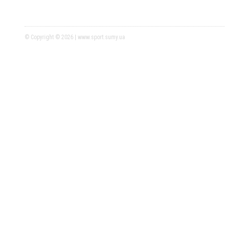
© Copyright © 2026 | www.sport.sumy.ua