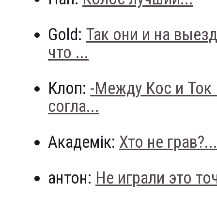
Gold:
Так они и на выез
что ...
Клоп:
-Между Кос и Ток
согла...
Академік:
Хто не грав?..
антон:
Не играли это точн