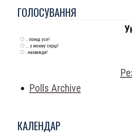
ГОЛОСУВАННЯ
У
... понад усе!
.... у моєму серці!
...назавжди!
Ре
Polls Archive
КАЛЕНДАР