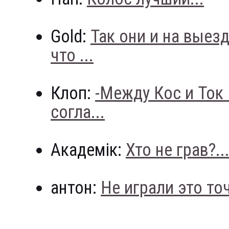
Gold:
Так они и на выез
что ...
Клоп:
-Между Кос и Ток
согла...
Академік:
Хто не грав?..
антон:
Не играли это точн