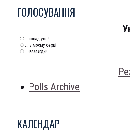
ГОЛОСУВАННЯ
У
... понад усе!
.... у моєму серці!
...назавжди!
Ре
Polls Archive
КАЛЕНДАР