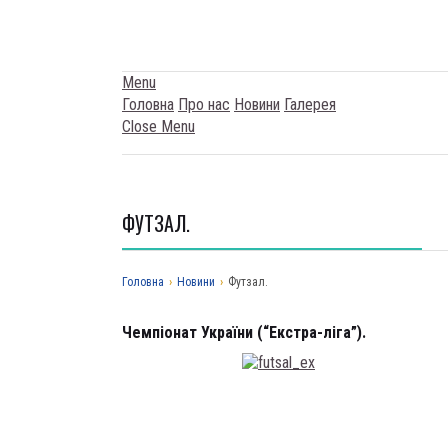
Menu
Головна
Про нас
Новини
Галерея
Close Menu
ФУТЗАЛ.
Головна
›
Новини
›
Футзал.
Чемпіонат України (“Екстра-ліга”).