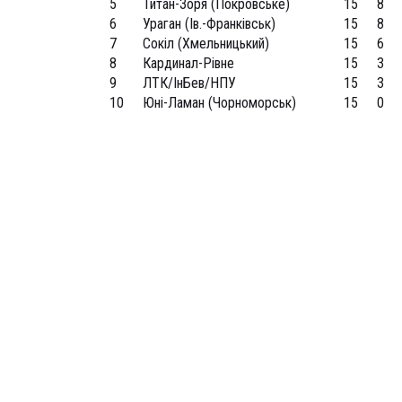
5
Титан-Зоря (Покровське)
15
8
6
Ураган (Ів.-Франківськ)
15
8
7
Сокіл (Хмельницький)
15
6
8
Кардинал-Рівне
15
3
9
ЛТК/ІнБев/НПУ
15
3
10
Юні-Ламан (Чорноморськ)
15
0