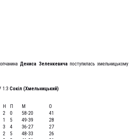
топчанина
Дениса Зеленкевича
поступилась хмельницькому
 1:3
Сокіл (Хмельницький)
Н
П
М
О
2
0
58-20
41
1
5
49-39
28
3
4
36-27
27
2
5
48-33
26