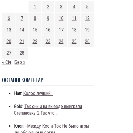
1
2
3
4
5
6
7
8
9
10
11
12
13
14
15
16
17
18
19
20
21
22
23
24
25
26
27
28
« Січ
Бер »
ОСТАННI КОМЕНТАРI
Нап:
Колос лучший...
Gold:
Так они и на выезде выиграли
Степановку-2.Так что ...
Клоп:
-Между Кос и Ток Не было игры
,по обоюдному согла...