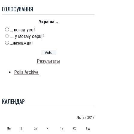
ГОЛОСУВАННЯ
Україна...
... понад усе!
.... у моєму серці!
...назавжди!
Результаты
Polls Archive
КАЛЕНДАР
Лютий 2017
Пн
Вт
Ср
Чт
Пт
Сб
Нд