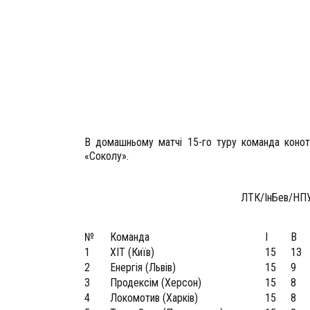
В домашньому матчі 15-го туру команда коно
«Соколу».
ЛТК/ІнБев/НПУ
№
Команда
І
В
1
ХІТ (Київ)
15
13
2
Енергія (Львів)
15
9
3
Продексім (Херсон)
15
8
4
Локомотив (Харків)
15
8