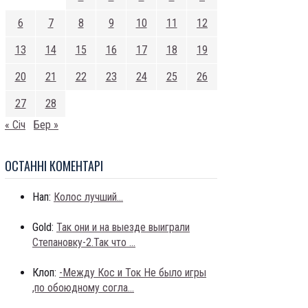
6
7
8
9
10
11
12
13
14
15
16
17
18
19
20
21
22
23
24
25
26
27
28
« Січ
Бер »
ОСТАННI КОМЕНТАРI
Нап:
Колос лучший...
Gold:
Так они и на выезде выиграли
Степановку-2.Так что ...
Клоп:
-Между Кос и Ток Не было игры
,по обоюдному согла...