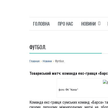
ГОЛОВНА
ПРО НАС
НОВИНИ
ФУТБОЛ.
Главная
›
Новини
›
Футбол.
Товариський матч: команда екс-гравця «Барс
фото: ФК “Колос”
Команда екс-гравця сумських команд «Барса» 
своєму першому міжнародному матчі на збор