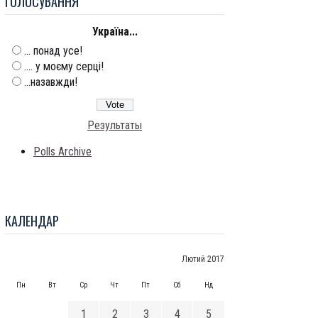
ГОЛОСУВАННЯ
Україна...
... понад усе!
.... у моєму серці!
...назавжди!
Результаты
Polls Archive
КАЛЕНДАР
Лютий 2017
Пн
Вт
Ср
Чт
Пт
Сб
Нд
1
2
3
4
5