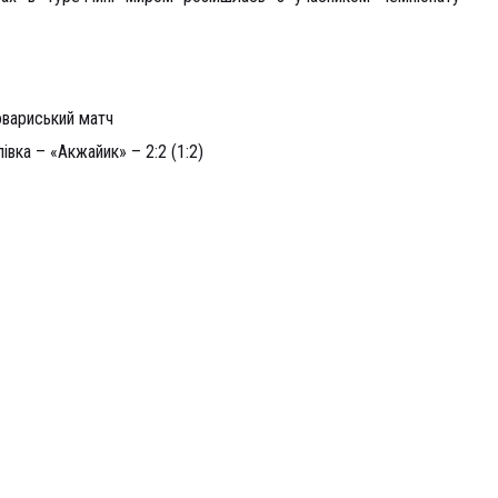
овариський матч
івка – «Акжайик» – 2:2 (1:2)