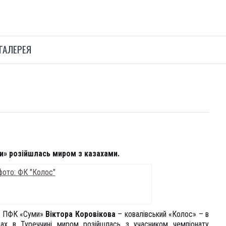
ГАЛЕРЕЯ
и» розійшлась миром з казахами.
та ПФК «Суми»
Віктора Коровікова
– ковалівський «Колос» – в
ах в Туреччині миром розійшлась з учасником чемпіонату