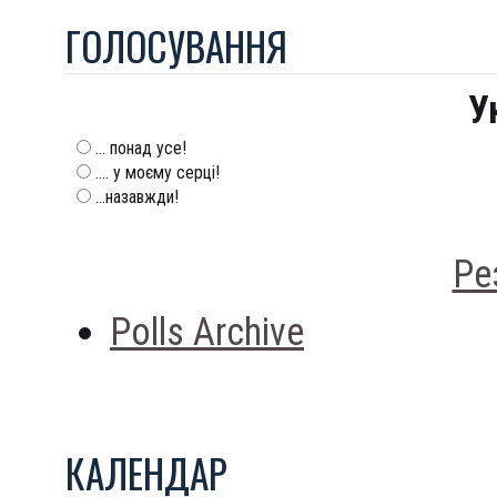
ГОЛОСУВАННЯ
У
... понад усе!
.... у моєму серці!
...назавжди!
Ре
Polls Archive
КАЛЕНДАР