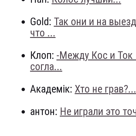
Gold:
Так они и на выез
что ...
Клоп:
-Между Кос и Ток
согла...
Академік:
Хто не грав?..
антон:
Не играли это точн