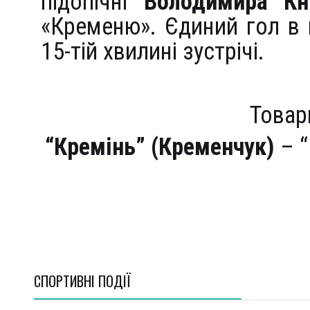
підопічні
Володимира К
«Кременю». Єдиний гол в 
15-тій хвилині зустрічі.
Товар
“Кремінь” (Кременчук)
– “
СПОРТИВНI ПОДІЇ