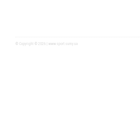
© Copyright © 2026 | www.sport.sumy.ua