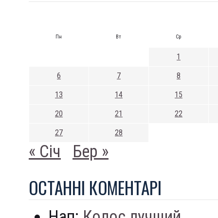
Пн
Вт
Ср
1
6
7
8
13
14
15
20
21
22
27
28
« Січ
Бер »
ОСТАННI КОМЕНТАРI
Нап:
Колос лучший...