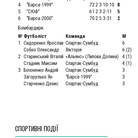
4
“Барса-1999”
7
2
2
3
10-10
8
5
“СКІФ”
6
1
2
3
2-11
5
6
“Барса-2000”
7
0
2
5
3-31
2
Бомбардири.
№
Футбол
і
ст
Команда
М
1
Сидоренко Ярослав
Спартак-Сумбуд
6
Собко Олександр
Вікторія
6 (2)
2
Старинський Віталій
«Альянс» (Липова Долина)
4 (1)
Стадник Максим
Спартак-Сумбуд
4 (1)
3
Білоненко Андрій
Спартак-Сумбуд
3
Загорулько Ян
“Барса-1999”
3
Старченко Денис
Спартак-Сумбуд
3
СПОРТИВНI ПОДІЇ