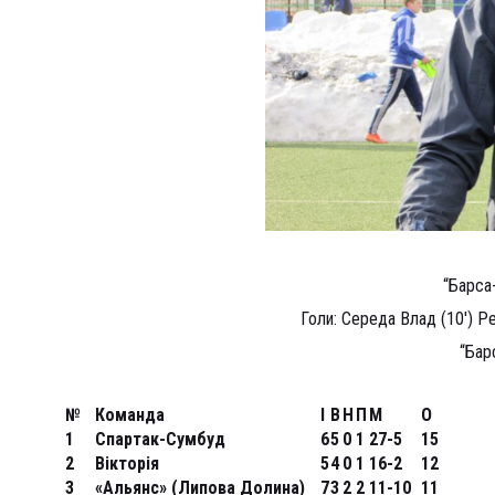
“Барса
Голи: Середа Влад (10′) Р
“Бар
№
Команда
І
В
Н
П
М
О
1
Спартак-Сумбуд
6
5
0
1
27-5
15
2
Вікторія
5
4
0
1
16-2
12
3
«Альянс» (Липова Долина)
7
3
2
2
11-10
11