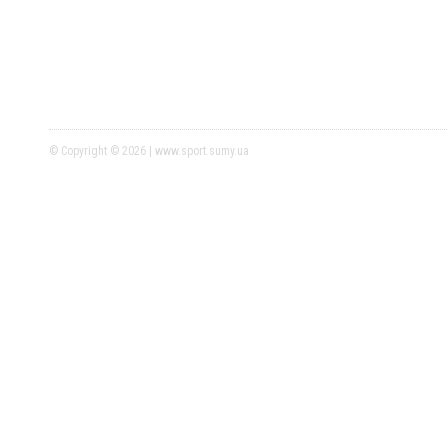
© Copyright © 2026 | www.sport.sumy.ua