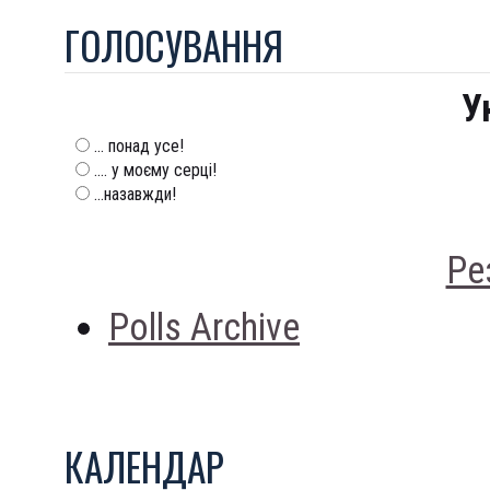
ГОЛОСУВАННЯ
У
... понад усе!
.... у моєму серці!
...назавжди!
Ре
Polls Archive
КАЛЕНДАР