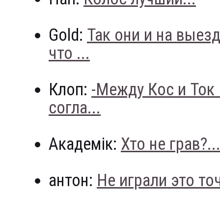
Gold:
Так они и на выез
что ...
Клоп:
-Между Кос и Ток
согла...
Академік:
Хто не грав?..
антон:
Не играли это точн