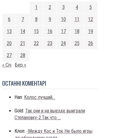
1
2
3
4
5
6
7
8
9
10
11
12
13
14
15
16
17
18
19
20
21
22
23
24
25
26
27
28
« Січ
Бер »
ОСТАННI КОМЕНТАРI
Нап:
Колос лучший...
Gold:
Так они и на выезде выиграли
Степановку-2.Так что ...
Клоп:
-Между Кос и Ток Не было игры
,по обоюдному согла...