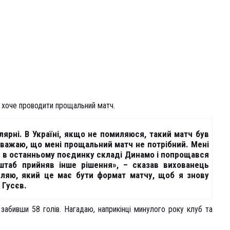
 хоче проводити прощальний матч.
лярні. В Україні, якщо не помиляюся, такий матч був
 вважаю, що мені прощальний матч не потрібний. Мені
е в останньому поєдинку складі Динамо і попрощався
штаб прийняв інше рішення», – сказав вихованець
вляю, який це має бути формат матчу, щоб я знову
 Гусєв.
 забивши 58 голів. Нагадаю, наприкінці минулого року клуб та