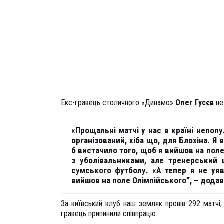
Екс-гравець столичного «Динамо»
Олег Гусєв
не
«Прощальні матчі у нас в країні непопу
організований, хіба що, для Блохіна. Я
б вистачило того, щоб я вийшов на пол
з уболівальниками, але тренерський 
сумського футболу. «А тепер я не уя
вийшов на поле Олімпійського”, – додав
За київський клуб наш земляк провів 292 матчі,
гравець припинили співпрацю.