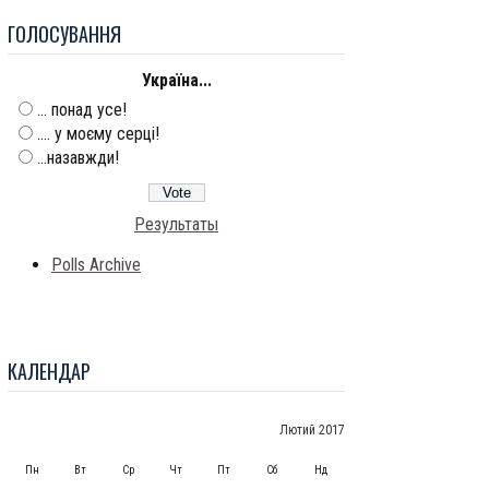
ГОЛОСУВАННЯ
Україна...
... понад усе!
.... у моєму серці!
...назавжди!
Результаты
Polls Archive
КАЛЕНДАР
Лютий 2017
Пн
Вт
Ср
Чт
Пт
Сб
Нд