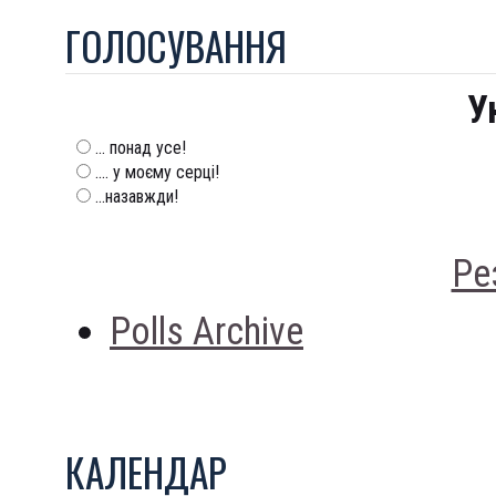
ГОЛОСУВАННЯ
У
... понад усе!
.... у моєму серці!
...назавжди!
Ре
Polls Archive
КАЛЕНДАР