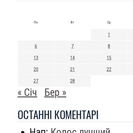
Пн
Вт
Ср
1
6
7
8
13
14
15
20
21
22
27
28
« Січ
Бер »
ОСТАННI КОМЕНТАРI
Нап:
Колос лучший...