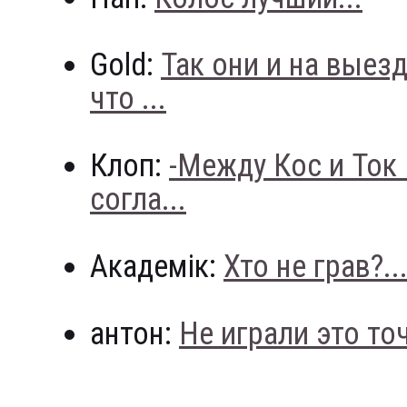
Gold:
Так они и на выез
что ...
Клоп:
-Между Кос и Ток
согла...
Академік:
Хто не грав?..
антон:
Не играли это точн