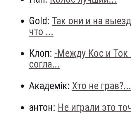
Gold:
Так они и на выез
что ...
Клоп:
-Между Кос и Ток
согла...
Академік:
Хто не грав?..
антон:
Не играли это точн