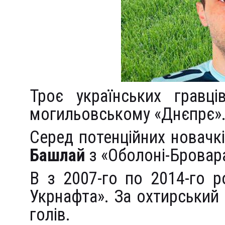
Троє українських гравці
могильовському «Днєпрє»
Серед потенційних новачкі
Башлай
з «Оболоні-Бровар
В з 2007-го по 2014-го 
Укрнафта». За охтирський 
голів.