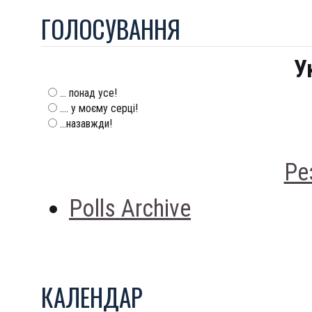
ГОЛОСУВАННЯ
У
... понад усе!
.... у моєму серці!
...назавжди!
Ре
Polls Archive
КАЛЕНДАР