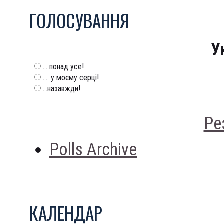
ГОЛОСУВАННЯ
У
... понад усе!
.... у моєму серці!
...назавжди!
Ре
Polls Archive
КАЛЕНДАР