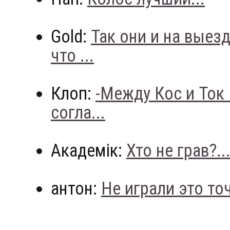
Gold:
Так они и на выез
что ...
Клоп:
-Между Кос и Ток
согла...
Академік:
Хто не грав?..
антон:
Не играли это точн