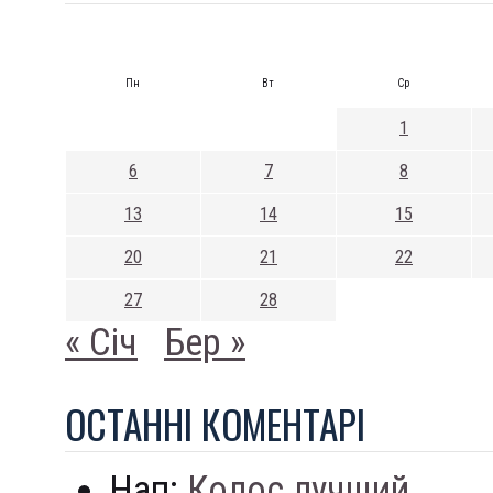
Пн
Вт
Ср
1
6
7
8
13
14
15
20
21
22
27
28
« Січ
Бер »
ОСТАННI КОМЕНТАРI
Нап:
Колос лучший...