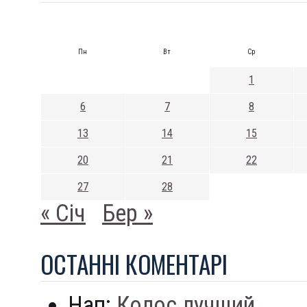
Пн
Вт
Ср
1
6
7
8
13
14
15
20
21
22
27
28
« Січ
Бер »
ОСТАННI КОМЕНТАРI
Нап:
Колос лучший...