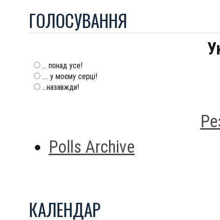
ГОЛОСУВАННЯ
У
... понад усе!
.... у моєму серці!
...назавжди!
Ре
Polls Archive
КАЛЕНДАР