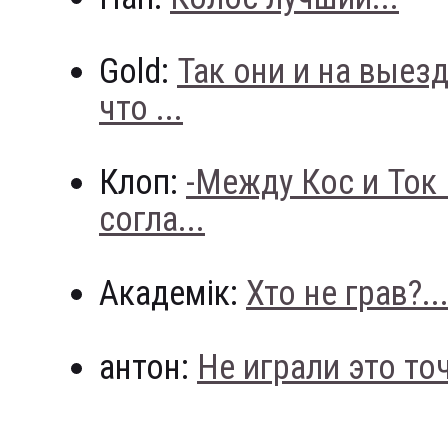
Gold:
Так они и на выез
что ...
Клоп:
-Между Кос и Ток
согла...
Академік:
Хто не грав?..
антон:
Не играли это точн