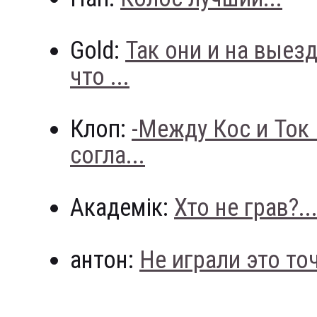
Gold:
Так они и на выез
что ...
Клоп:
-Между Кос и Ток
согла...
Академік:
Хто не грав?..
антон:
Не играли это точн