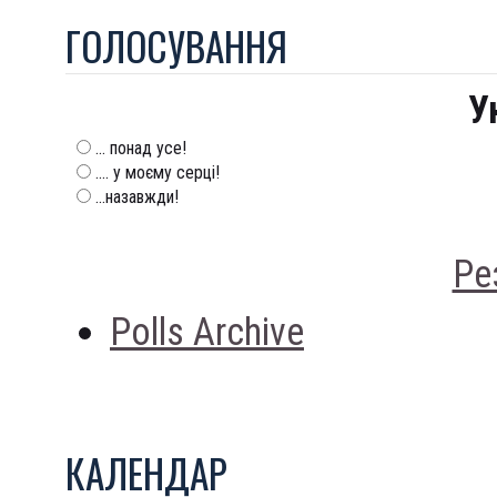
ГОЛОСУВАННЯ
У
... понад усе!
.... у моєму серці!
...назавжди!
Ре
Polls Archive
КАЛЕНДАР