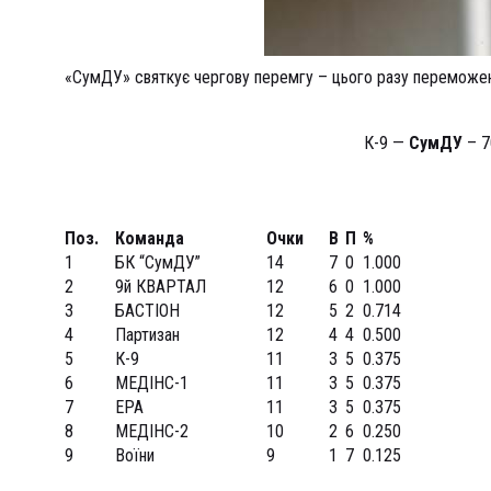
«СумДУ» святкує чергову перемгу – цього разу переможен
К-9 —
СумДУ
– 70
Поз.
Команда
Очки
В
П
%
1
БК “СумДУ”
14
7
0
1.000
2
9й КВАРТАЛ
12
6
0
1.000
3
БАСТІОН
12
5
2
0.714
4
Партизан
12
4
4
0.500
5
К-9
11
3
5
0.375
6
МЕДІНС-1
11
3
5
0.375
7
ЕРА
11
3
5
0.375
8
МЕДІНС-2
10
2
6
0.250
9
Воїни
9
1
7
0.125