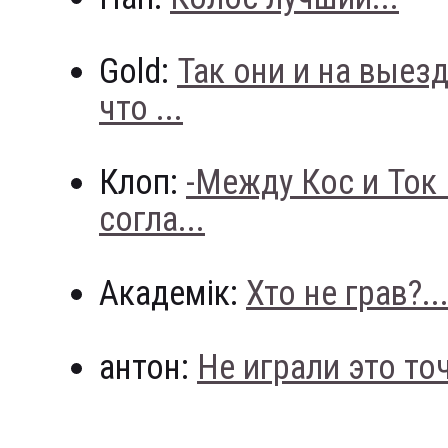
Gold:
Так они и на выез
что ...
Клоп:
-Между Кос и Ток
согла...
Академік:
Хто не грав?..
антон:
Не играли это точн