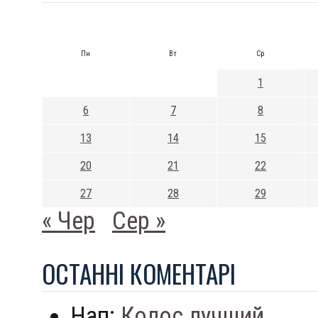
Пн
Вт
Ср
1
6
7
8
13
14
15
20
21
22
27
28
29
« Чер
Сер »
ОСТАННI КОМЕНТАРI
Нап:
Колос лучший...