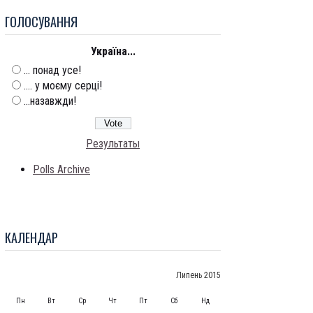
ГОЛОСУВАННЯ
Україна...
... понад усе!
.... у моєму серці!
...назавжди!
Результаты
Polls Archive
КАЛЕНДАР
Липень 2015
Пн
Вт
Ср
Чт
Пт
Сб
Нд