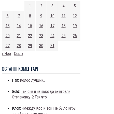
1
2
3
4
5
6
7
8
9
10
11
12
13
14
15
16
17
18
19
20
21
22
23
24
25
26
27
28
29
30
31
« Чер
Сер »
ОСТАННI КОМЕНТАРI
Нап:
Колос лучший...
Gold:
Так они и на выезде выиграли
Степановку-2.Так что ...
Клоп:
-Между Кос и Ток Не было игры
,по обоюдному согла...