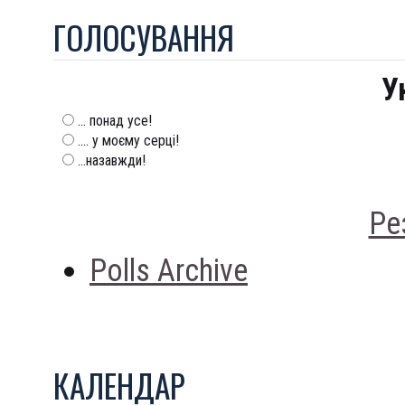
ГОЛОСУВАННЯ
У
... понад усе!
.... у моєму серці!
...назавжди!
Ре
Polls Archive
КАЛЕНДАР