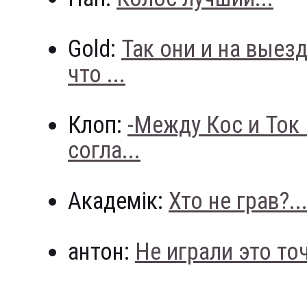
Gold:
Так они и на выез
что ...
Клоп:
-Между Кос и Ток
согла...
Академік:
Хто не грав?..
антон:
Не играли это точн