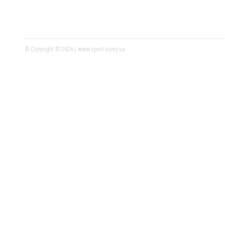
© Copyright © 2026 | www.sport.sumy.ua