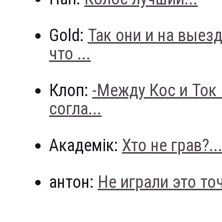
Gold:
Так они и на выез
что ...
Клоп:
-Между Кос и Ток
согла...
Академік:
Хто не грав?..
антон:
Не играли это точн