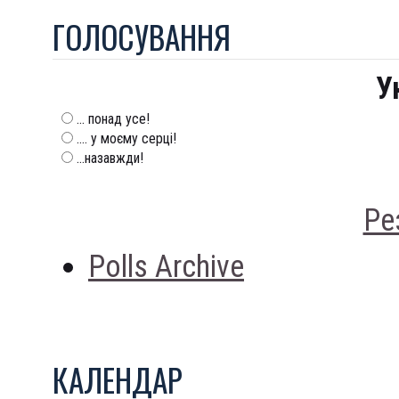
ГОЛОСУВАННЯ
У
... понад усе!
.... у моєму серці!
...назавжди!
Ре
Polls Archive
КАЛЕНДАР