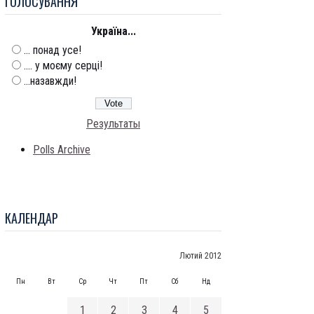
ГОЛОСУВАННЯ
Україна...
... понад усе!
.... у моєму серці!
...назавжди!
Результаты
Polls Archive
КАЛЕНДАР
Лютий 2012
Пн
Вт
Ср
Чт
Пт
Сб
Нд
1
2
3
4
5