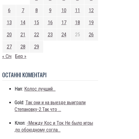
6
7
8
9
10
11
12
13
14
15
16
17
18
19
20
21
22
23
24
25
26
27
28
29
« Січ
Бер »
ОСТАННI КОМЕНТАРI
Нап:
Колос лучший...
Gold:
Так они и на выезде выиграли
Степановку-2.Так что ...
Клоп:
-Между Кос и Ток Не было игры
,по обоюдному согла...