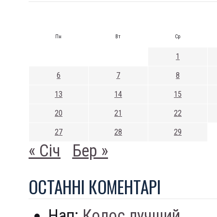
Пн
Вт
Ср
1
6
7
8
13
14
15
20
21
22
27
28
29
« Січ
Бер »
ОСТАННI КОМЕНТАРI
Нап:
Колос лучший...