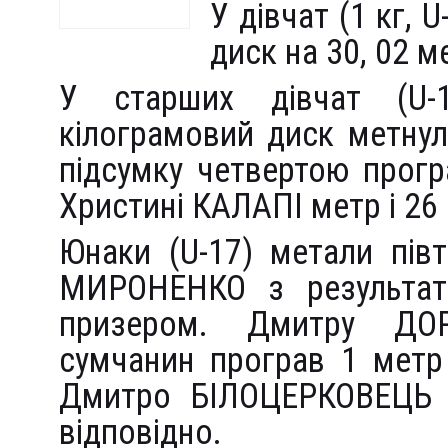
У дівчат (1 кг,
диск на 30, 02 м
У старших дівчат (U-
кілограмовий диск метнул
підсумку четвертою прогр
Христині КАЛАПІ метр і 26
Юнаки (U-17) метали пів
МИРОНЕНКО з результато
призером. Дмитру ДО
сумчанин програв 1 метр
Дмитро БІЛОЦЕРКОВЕЦЬ п
відповідно.