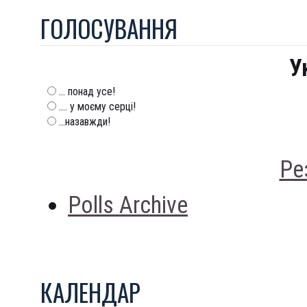
ГОЛОСУВАННЯ
У
... понад усе!
.... у моєму серці!
...назавжди!
Ре
Polls Archive
КАЛЕНДАР