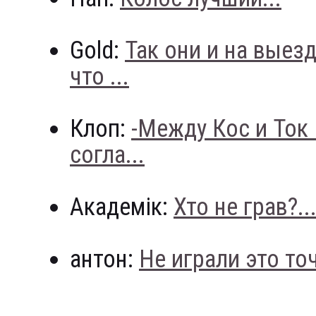
Gold:
Так они и на выез
что ...
Клоп:
-Между Кос и Ток
согла...
Академік:
Хто не грав?..
антон:
Не играли это точн