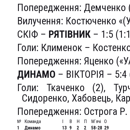
Попередження: Демченко 
Вилучення: Костюченко «(
СКІФ –
РЯТІВНИК
– 1:5 (1:
Голи: Клименок – Костенко
Попередження: Яценко («У
ДИНАМО
– ВІКТОРІЯ – 5:4 
Голи: Ткаченко (2), Тур
Сидоренко, Хабовець, Кара
Попередження: Острога Р.
№
Команда
І
В
Н
П
М`ячі
О
1
Динамо
13
9
2
2
58-28
29