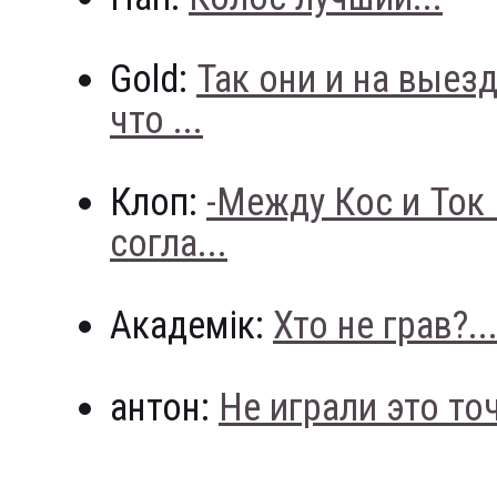
Gold:
Так они и на выез
что ...
Клоп:
-Между Кос и Ток
согла...
Академік:
Хто не грав?..
антон:
Не играли это точн