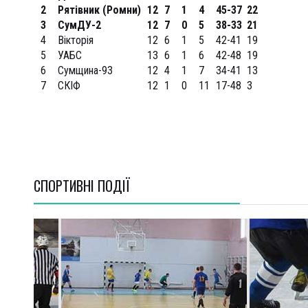
2
Рятівник (Ромни)
12
7
1
4
45-37
22
3
СумДУ-2
12
7
0
5
38-33
21
4
Вікторія
12
6
1
5
42-41
19
5
УАБС
13
6
1
6
42-48
19
6
Сумщина-93
12
4
1
7
34-41
13
7
СКІФ
12
1
0
11
17-48
3
СПОРТИВНI ПОДІЇ