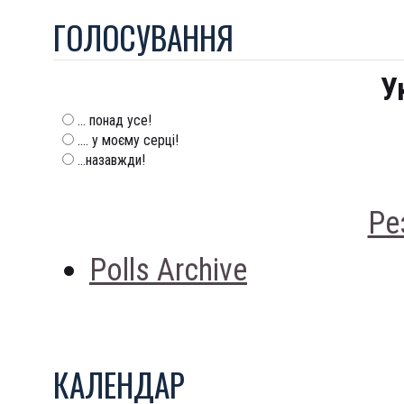
ГОЛОСУВАННЯ
У
... понад усе!
.... у моєму серці!
...назавжди!
Ре
Polls Archive
КАЛЕНДАР