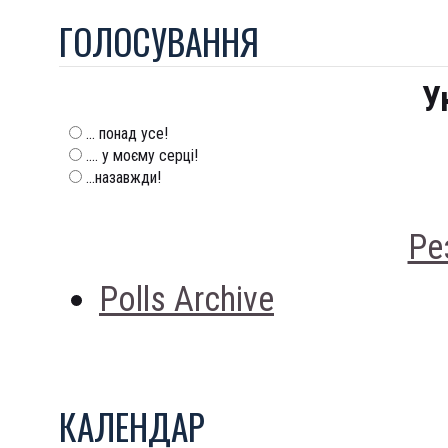
ГОЛОСУВАННЯ
У
... понад усе!
.... у моєму серці!
...назавжди!
Ре
Polls Archive
КАЛЕНДАР