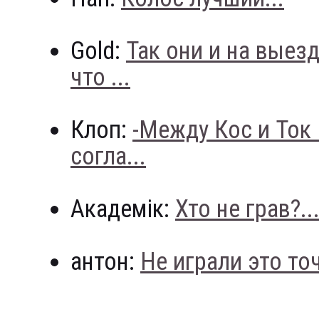
Gold:
Так они и на выез
что ...
Клоп:
-Между Кос и Ток
согла...
Академік:
Хто не грав?..
антон:
Не играли это точн