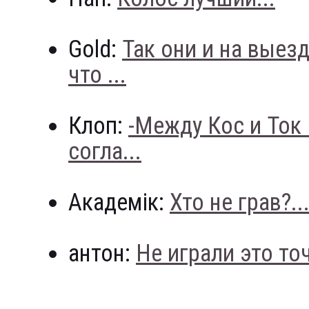
Gold:
Так они и на выез
что ...
Клоп:
-Между Кос и Ток
согла...
Академік:
Хто не грав?..
антон:
Не играли это точн