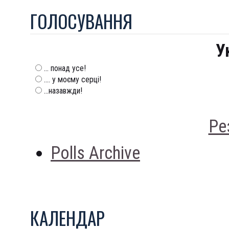
ГОЛОСУВАННЯ
У
... понад усе!
.... у моєму серці!
...назавжди!
Ре
Polls Archive
КАЛЕНДАР