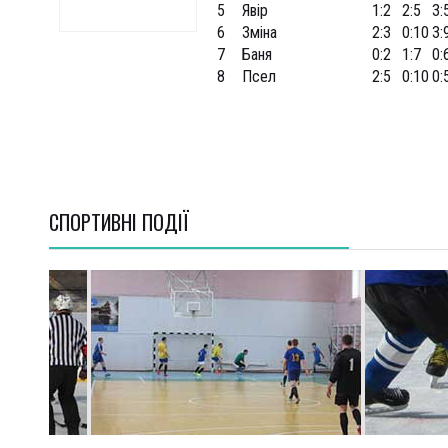
5
Явір
1:2
2:5
3:
6
Зміна
2:3
0:10
3:
7
Баня
0:2
1:7
0:
8
Псел
2:5
0:10
0:
СПОРТИВНI ПОДІЇ