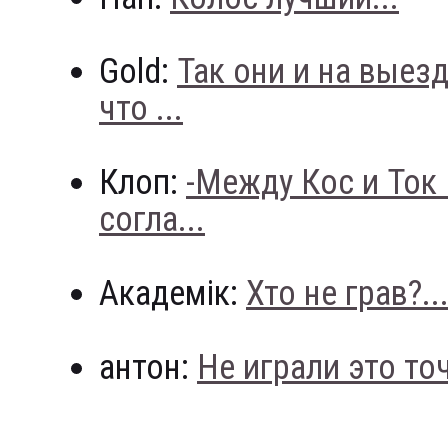
Gold:
Так они и на выез
что ...
Клоп:
-Между Кос и Ток
согла...
Академік:
Хто не грав?..
антон:
Не играли это точн