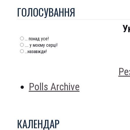
ГОЛОСУВАННЯ
У
... понад усе!
.... у моєму серці!
...назавжди!
Ре
Polls Archive
КАЛЕНДАР