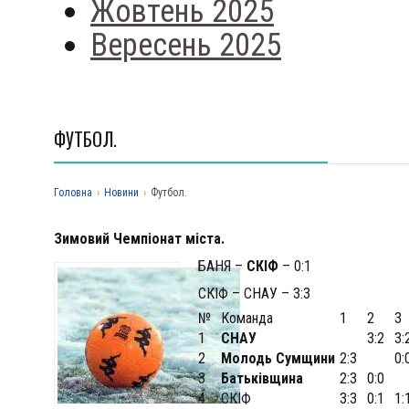
Жовтень 2025
Вересень 2025
ФУТБОЛ.
Головна
›
Новини
›
Футбол.
Зимовий Чемпіонат міста.
БАНЯ –
СКІФ
– 0:1
СКІФ – СНАУ – 3:3
№
Команда
1
2
3
1
СНАУ
3:2
3:
2
Молодь Сумщини
2:3
0:
3
Батьківщина
2:3
0:0
4
СКІФ
3:3
0:1
1: