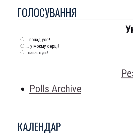
ГОЛОСУВАННЯ
У
... понад усе!
.... у моєму серці!
...назавжди!
Ре
Polls Archive
КАЛЕНДАР