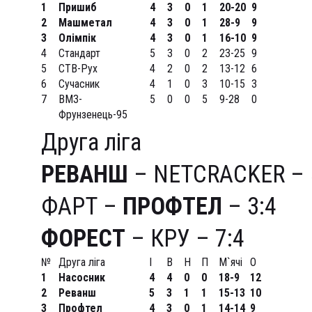
1
Пришиб
4
3
0
1
20-20
9
2
Машметал
4
3
0
1
28-9
9
3
Олімпік
4
3
0
1
16-10
9
4
Стандарт
5
3
0
2
23-25
9
5
СТВ-Рух
4
2
0
2
13-12
6
6
Сучасник
4
1
0
3
10-15
3
7
ВМЗ-
5
0
0
5
9-28
0
Фрунзенець-95
Друга ліга
РЕВАНШ
– NETCRACKER – 
ФАРТ –
ПРОФТЕЛ
– 3:4
ФОРЕСТ
– КРУ – 7:4
№
Друга ліга
І
В
Н
П
М`ячі
О
1
Насосник
4
4
0
0
18-9
12
2
Реванш
5
3
1
1
15-13
10
3
Профтел
4
3
0
1
14-14
9