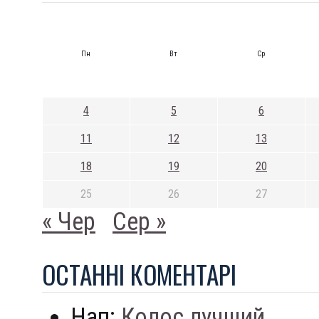
Пн
Вт
Ср
4
5
6
11
12
13
18
19
20
25
26
27
« Чер
Сер »
ОСТАННI КОМЕНТАРI
Нап:
Колос лучший...