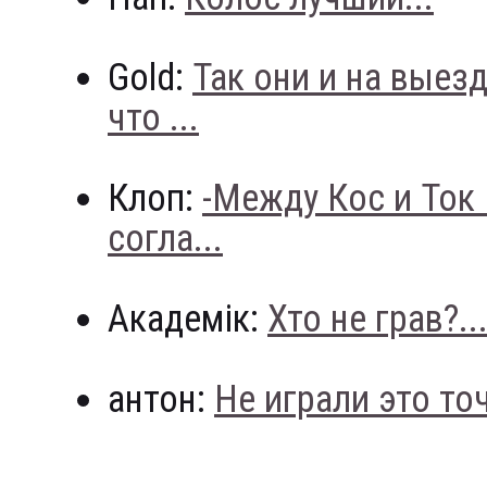
Gold:
Так они и на выез
что ...
Клоп:
-Между Кос и Ток
согла...
Академік:
Хто не грав?..
антон:
Не играли это точн