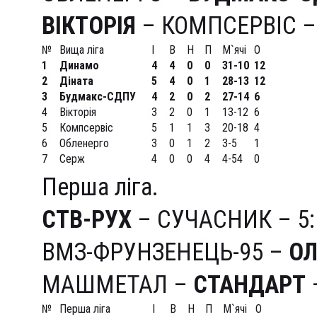
ВІКТОРІЯ
– КОМПСЕРВІС – 
№
Вища ліга
І
В
Н
П
М`ячі
О
1
Динамо
4
4
0
0
31-10
12
2
Діната
5
4
0
1
28-13
12
3
Будмакс-СДПУ
4
2
0
2
27-14
6
4
Вікторія
3
2
0
1
13-12
6
5
Компсервіс
5
1
1
3
20-18
4
6
Обленерго
3
0
1
2
3-5
1
7
Серж
4
0
0
4
4-54
0
Перша ліга.
СТВ-РУХ
– СУЧАСНИК – 5:
ВМЗ-ФРУНЗЕНЕЦЬ-95 –
ОЛ
МАШМЕТАЛ –
СТАНДАРТ
–
№
Перша ліга
І
В
Н
П
М`ячі
О