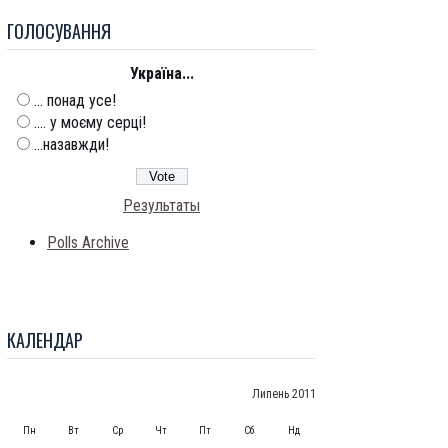
ГОЛОСУВАННЯ
Україна...
... понад усе!
.... у моєму серці!
...назавжди!
Результаты
Polls Archive
КАЛЕНДАР
Липень 2011
Пн
Вт
Ср
Чт
Пт
Сб
Нд