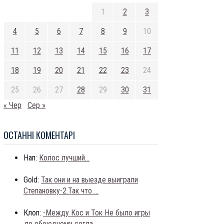
1
2
3
4
5
6
7
8
9
10
11
12
13
14
15
16
17
18
19
20
21
22
23
24
25
26
27
28
29
30
31
« Чер
Сер »
ОСТАННI КОМЕНТАРI
Нап:
Колос лучший...
Gold:
Так они и на выезде выиграли
Степановку-2.Так что ...
Клоп:
-Между Кос и Ток Не было игры
,по обоюдному согла...