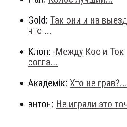
Gold:
Так они и на выез
что ...
Клоп:
-Между Кос и Ток
согла...
Академік:
Хто не грав?..
антон:
Не играли это точн