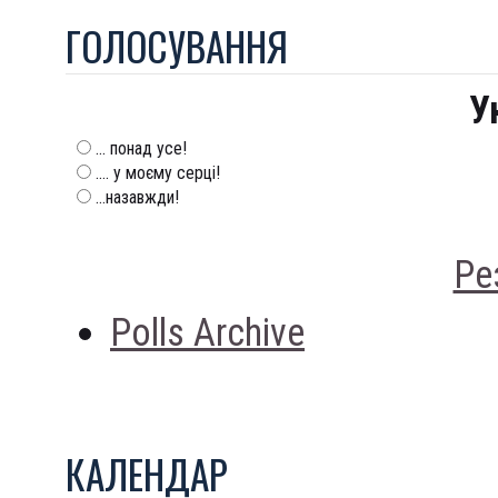
ГОЛОСУВАННЯ
У
... понад усе!
.... у моєму серці!
...назавжди!
Ре
Polls Archive
КАЛЕНДАР