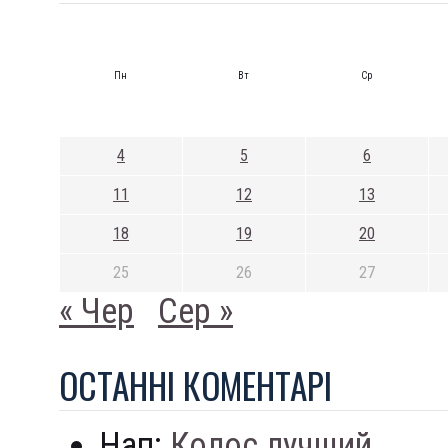
Пн
Вт
Ср
4
5
6
11
12
13
18
19
20
25
26
27
« Чер
Сер »
ОСТАННI КОМЕНТАРI
Нап:
Колос лучший...