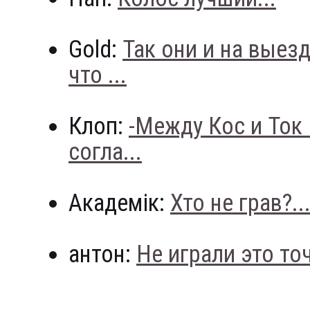
Gold:
Так они и на выез
что ...
Клоп:
-Между Кос и Ток
согла...
Академік:
Хто не грав?..
антон:
Не играли это точн