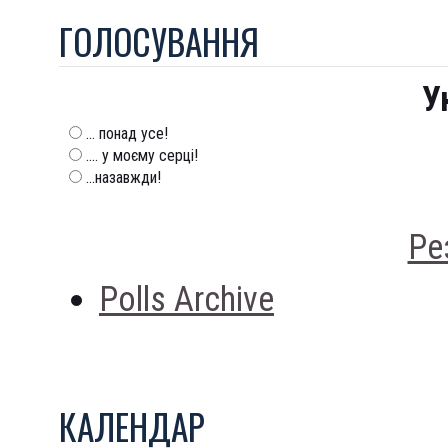
ГОЛОСУВАННЯ
У
... понад усе!
.... у моєму серці!
...назавжди!
Ре
Polls Archive
КАЛЕНДАР