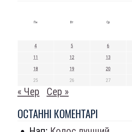
Пн
Вт
Ср
4
5
6
11
12
13
18
19
20
25
26
27
« Чер
Сер »
ОСТАННI КОМЕНТАРI
Нап:
Колос лучший...