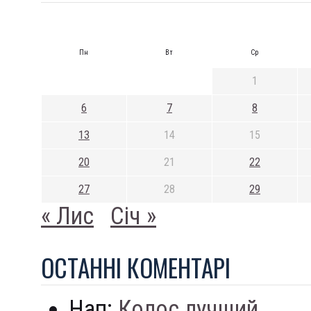
Пн
Вт
Ср
1
6
7
8
13
14
15
20
21
22
27
28
29
« Лис
Січ »
ОСТАННI КОМЕНТАРI
Нап:
Колос лучший...