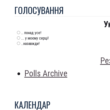
ГОЛОСУВАННЯ
У
... понад усе!
.... у моєму серці!
...назавжди!
Ре
Polls Archive
КАЛЕНДАР