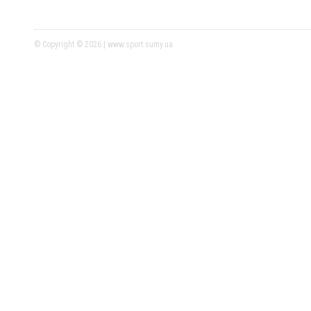
© Copyright © 2026 | www.sport.sumy.ua