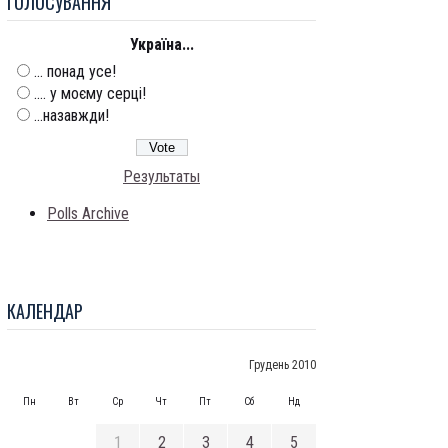
ГОЛОСУВАННЯ
Україна...
... понад усе!
.... у моєму серці!
...назавжди!
Результаты
Polls Archive
КАЛЕНДАР
Грудень 2010
Пн
Вт
Ср
Чт
Пт
Сб
Нд
1
2
3
4
5