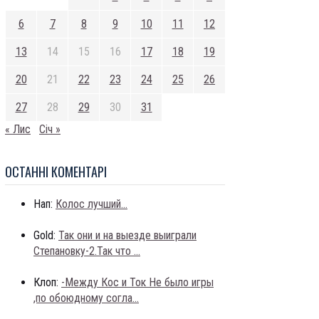
6
7
8
9
10
11
12
13
14
15
16
17
18
19
20
21
22
23
24
25
26
27
28
29
30
31
« Лис
Січ »
ОСТАННI КОМЕНТАРI
Нап:
Колос лучший...
Gold:
Так они и на выезде выиграли
Степановку-2.Так что ...
Клоп:
-Между Кос и Ток Не было игры
,по обоюдному согла...