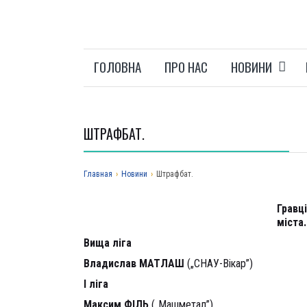
ГОЛОВНА
ПРО НАС
НОВИНИ
ШТРАФБАТ.
Главная
›
Новини
›
Штрафбат.
Гравц
міста.
Вища ліга
Владислав МАТЛАШ
(„СНАУ-Вікар”)
І ліга
Максим ФІЛЬ
(„Машметал”)