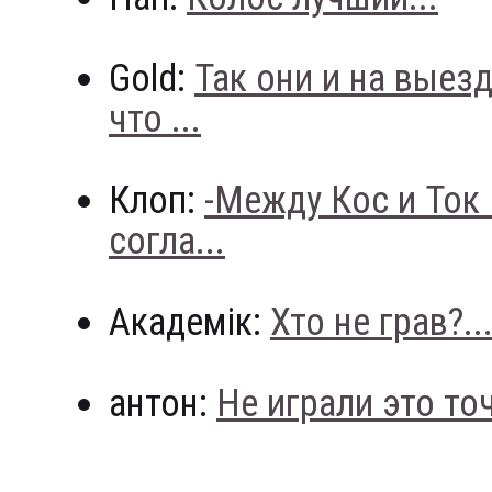
Gold:
Так они и на выез
что ...
Клоп:
-Между Кос и Ток
согла...
Академік:
Хто не грав?..
антон:
Не играли это точн