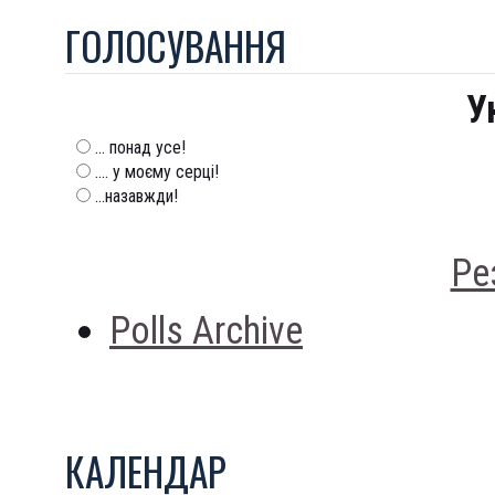
ГОЛОСУВАННЯ
У
... понад усе!
.... у моєму серці!
...назавжди!
Ре
Polls Archive
КАЛЕНДАР