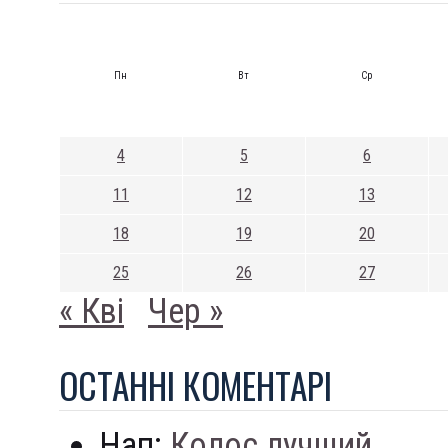
Пн
Вт
Ср
4
5
6
11
12
13
18
19
20
25
26
27
« Кві
Чер »
ОСТАННI КОМЕНТАРI
Нап:
Колос лучший...