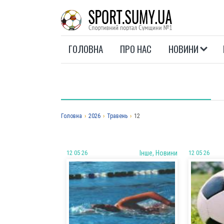
ГОЛОВНА
ПРО НАС
НОВИНИ
Головна
›
2026
›
Травень
›
12
12 05 26
Iнше, Новини
12 05 26