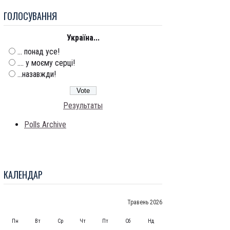
ГОЛОСУВАННЯ
Україна...
... понад усе!
.... у моєму серці!
...назавжди!
Результаты
Polls Archive
КАЛЕНДАР
Травень 2026
Пн
Вт
Ср
Чт
Пт
Сб
Нд