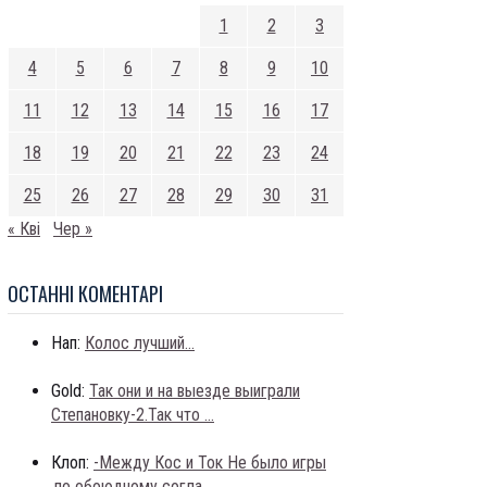
1
2
3
4
5
6
7
8
9
10
11
12
13
14
15
16
17
18
19
20
21
22
23
24
25
26
27
28
29
30
31
« Кві
Чер »
ОСТАННI КОМЕНТАРI
Нап:
Колос лучший...
Gold:
Так они и на выезде выиграли
Степановку-2.Так что ...
Клоп:
-Между Кос и Ток Не было игры
,по обоюдному согла...