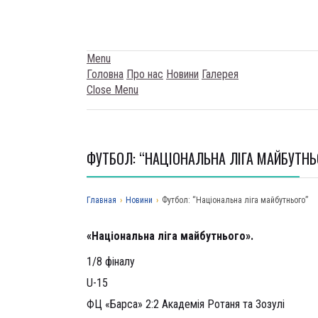
Menu
Головна
Про нас
Новини
Галерея
Close Menu
ФУТБОЛ: “НАЦІОНАЛЬНА ЛІГА МАЙБУТНЬ
Главная
›
Новини
›
Футбол: “Національна ліга майбутнього”
«Національна ліга майбутнього».
1/8 фіналу
U-15
ФЦ «Барса» 2:2 Академія Ротаня та Зозулі