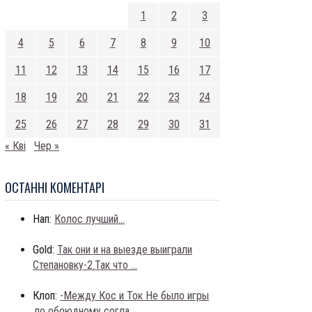
1
2
3
4
5
6
7
8
9
10
11
12
13
14
15
16
17
18
19
20
21
22
23
24
25
26
27
28
29
30
31
« Кві
Чер »
ОСТАННI КОМЕНТАРI
Нап:
Колос лучший...
Gold:
Так они и на выезде выиграли
Степановку-2.Так что ...
Клоп:
-Между Кос и Ток Не было игры
,по обоюдному согла...