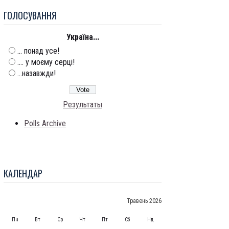
ГОЛОСУВАННЯ
Україна...
... понад усе!
.... у моєму серці!
...назавжди!
Результаты
Polls Archive
КАЛЕНДАР
Травень 2026
Пн
Вт
Ср
Чт
Пт
Сб
Нд