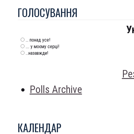
ГОЛОСУВАННЯ
У
... понад усе!
.... у моєму серці!
...назавжди!
Ре
Polls Archive
КАЛЕНДАР