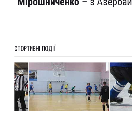
Мірошниченко
– з Азербай
СПОРТИВНI ПОДІЇ