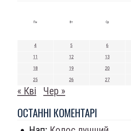
Пн
Вт
Ср
4
5
6
11
12
13
18
19
20
25
26
27
« Кві
Чер »
ОСТАННI КОМЕНТАРI
Нап:
Колос лучший...