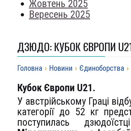
Жовтень 2025
Вересень 2025
ДЗЮДО: КУБОК ЄВРОПИ U2
Головна
›
Новини
›
Єдиноборства
›
Кубок Європи
U
21.
У австрійському Граці відб
категорії до 52 кг пре
поступилась дзюдоїс