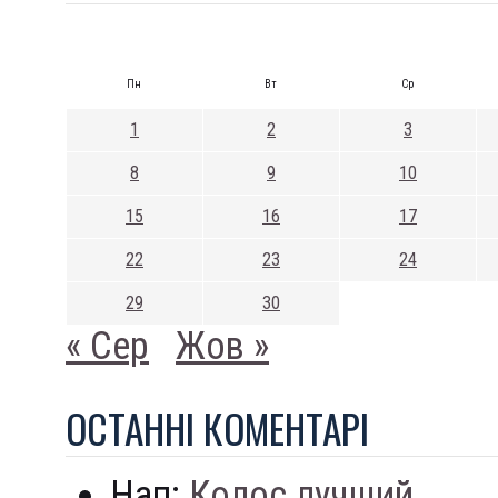
Пн
Вт
Ср
1
2
3
8
9
10
15
16
17
22
23
24
29
30
« Сер
Жов »
ОСТАННI КОМЕНТАРI
Нап:
Колос лучший...