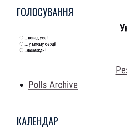
ГОЛОСУВАННЯ
У
... понад усе!
.... у моєму серці!
...назавжди!
Ре
Polls Archive
КАЛЕНДАР