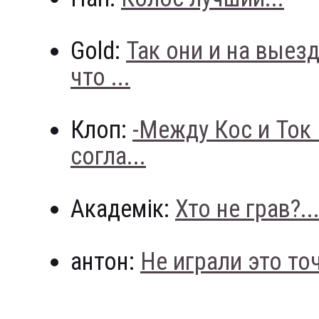
Gold:
Так они и на выез
что ...
Клоп:
-Между Кос и Ток
согла...
Академік:
Хто не грав?..
антон:
Не играли это точн