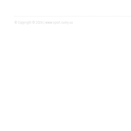
© Copyright © 2026 | www.sport.sumy.ua