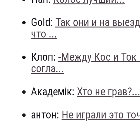
Gold:
Так они и на выез
что ...
Клоп:
-Между Кос и Ток
согла...
Академік:
Хто не грав?..
антон:
Не играли это точн