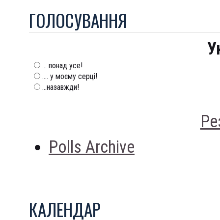
ГОЛОСУВАННЯ
У
... понад усе!
.... у моєму серці!
...назавжди!
Ре
Polls Archive
КАЛЕНДАР