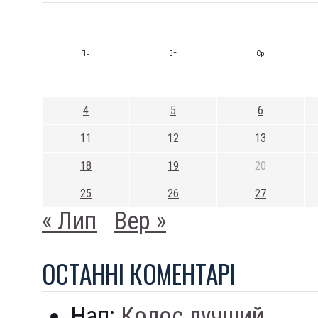
Пн
Вт
Ср
4
5
6
11
12
13
18
19
20
25
26
27
« Лип
Вер »
ОСТАННI КОМЕНТАРI
Нап:
Колос лучший...