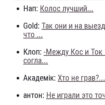
Нап:
Колос лучший...
Gold:
Так они и на выез
что ...
Клоп:
-Между Кос и Ток
согла...
Академік:
Хто не грав?..
антон:
Не играли это точн