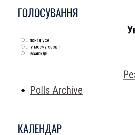
ГОЛОСУВАННЯ
У
... понад усе!
.... у моєму серці!
...назавжди!
Ре
Polls Archive
КАЛЕНДАР