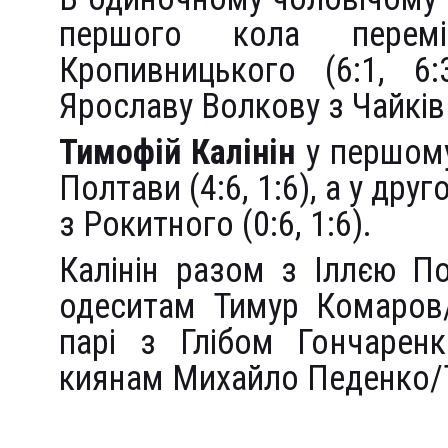
першого кола перем
Кропивницького (6:1, 6
Ярославу Волкову з Чайків (
Тимофій Калінін
у першому
Полтави (4:6, 1:6), а у др
з Рокитного (0:6, 1:6).
Калінін разом з Іллєю П
одеситам Тимур Комаров/
парі з Глібом Гончаренк
киянам Михайло Педенко/