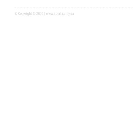
© Copyright © 2026 | www.sport.sumy.ua