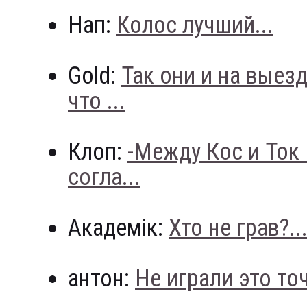
Нап:
Колос лучший...
Gold:
Так они и на выез
что ...
Клоп:
-Между Кос и Ток
согла...
Академік:
Хто не грав?..
антон:
Не играли это точн