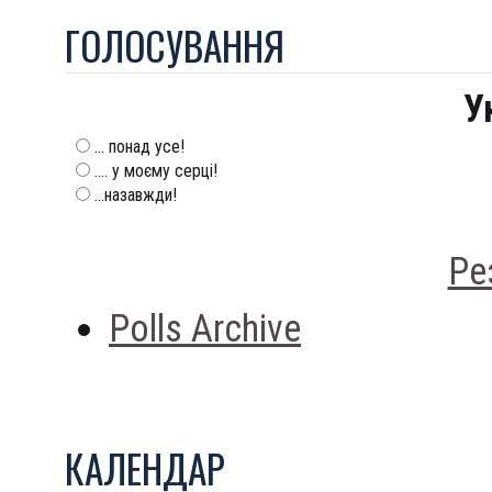
ГОЛОСУВАННЯ
У
... понад усе!
.... у моєму серці!
...назавжди!
Ре
Polls Archive
КАЛЕНДАР