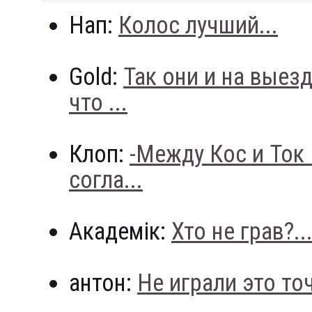
Нап:
Колос лучший...
Gold:
Так они и на выез
что ...
Клоп:
-Между Кос и Ток
согла...
Академік:
Хто не грав?..
антон:
Не играли это точн