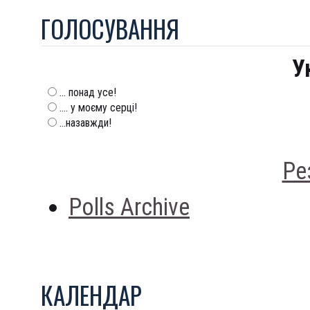
ГОЛОСУВАННЯ
У
... понад усе!
.... у моєму серці!
...назавжди!
Ре
Polls Archive
КАЛЕНДАР