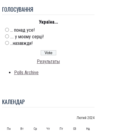
ГОЛОСУВАННЯ
Україна...
... понад усе!
.... у моєму серці!
...назавжди!
Результаты
Polls Archive
КАЛЕНДАР
Лютий 2024
Пн
Вт
Ср
Чт
Пт
Сб
Нд