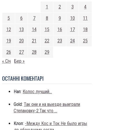
1
2
3
4
5
6
7
8
9
10
11
12
13
14
15
16
17
18
19
20
21
22
23
24
25
26
27
28
29
« Січ
Бер »
ОСТАННI КОМЕНТАРI
Нап:
Колос лучший...
Gold:
Так они и на выезде выиграли
Степановку-2.Так что ...
Клоп:
-Между Кос и Ток Не было игры
,по обоюдному согла...