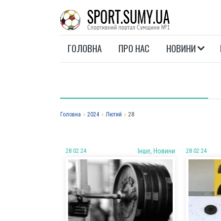
ГОЛОВНА
ПРО НАС
НОВИНИ
Головна
›
2024
›
Лютий
›
28
28 02 24
Iнше, Новини
28 02 24