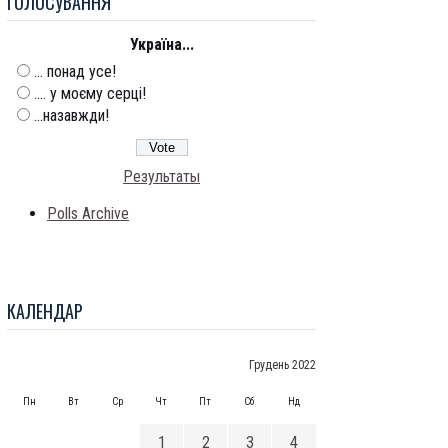
ГОЛОСУВАННЯ
Україна...
... понад усе!
.... у моєму серці!
...назавжди!
Результаты
Polls Archive
КАЛЕНДАР
Грудень 2022
Пн
Вт
Ср
Чт
Пт
Сб
Нд
1
2
3
4