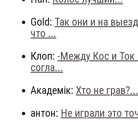
Gold:
Так они и на выез
что ...
Клоп:
-Между Кос и Ток
согла...
Академік:
Хто не грав?..
антон:
Не играли это точн