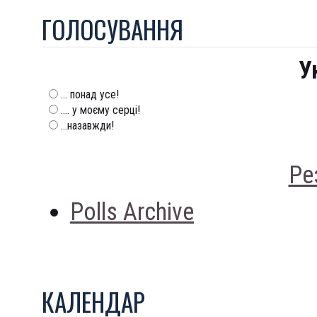
ГОЛОСУВАННЯ
У
... понад усе!
.... у моєму серці!
...назавжди!
Ре
Polls Archive
КАЛЕНДАР