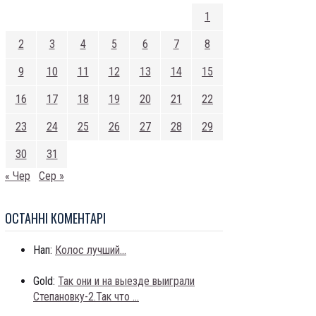
1
2
3
4
5
6
7
8
9
10
11
12
13
14
15
16
17
18
19
20
21
22
23
24
25
26
27
28
29
30
31
« Чер
Сер »
ОСТАННI КОМЕНТАРI
Нап:
Колос лучший...
Gold:
Так они и на выезде выиграли
Степановку-2.Так что ...