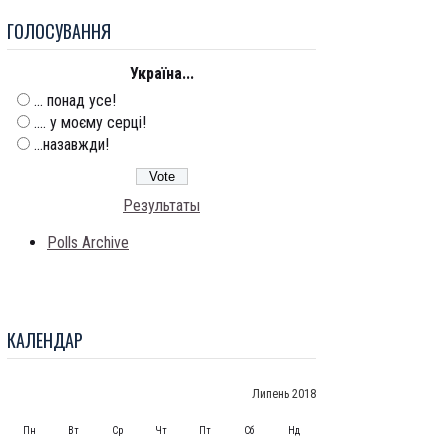
ГОЛОСУВАННЯ
Україна...
... понад усе!
.... у моєму серці!
...назавжди!
Результаты
Polls Archive
КАЛЕНДАР
Липень 2018
Пн
Вт
Ср
Чт
Пт
Сб
Нд