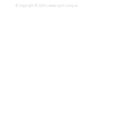
© Copyright © 2026 | www.sport.sumy.ua