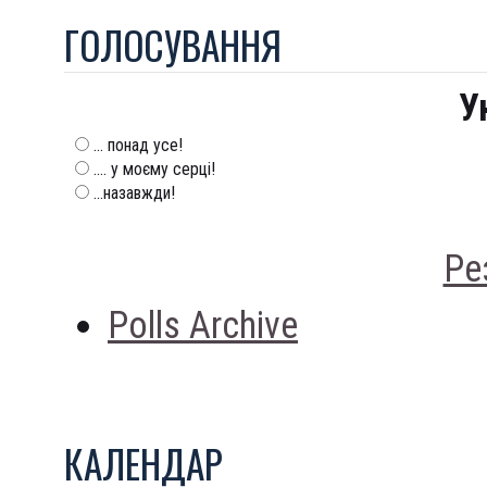
ГОЛОСУВАННЯ
У
... понад усе!
.... у моєму серці!
...назавжди!
Ре
Polls Archive
КАЛЕНДАР