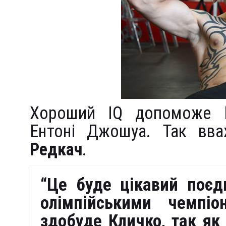
Хороший IQ допоможе В
Ентоні Джошуа. Так вв
Редкач
.
“Це буде цікавий поєд
олімпійськими чемпі
здобуде Кличко, так як