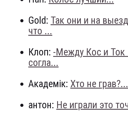
Gold:
Так они и на выез
что ...
Клоп:
-Между Кос и Ток
согла...
Академік:
Хто не грав?..
антон:
Не играли это точн