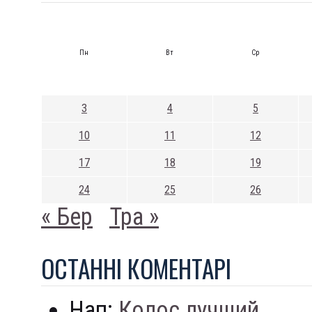
Пн
Вт
Ср
3
4
5
10
11
12
17
18
19
24
25
26
« Бер
Тра »
ОСТАННI КОМЕНТАРI
Нап:
Колос лучший...