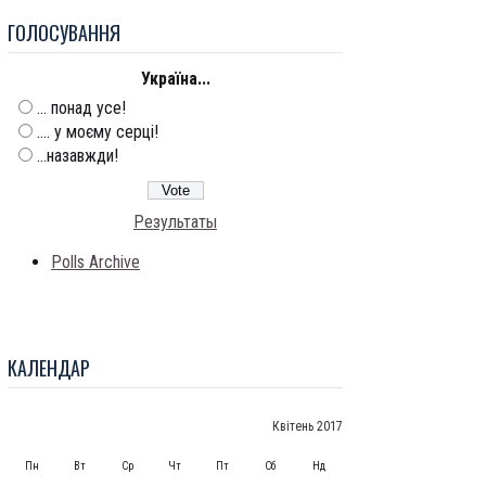
ГОЛОСУВАННЯ
Україна...
... понад усе!
.... у моєму серці!
...назавжди!
Результаты
Polls Archive
КАЛЕНДАР
Квітень 2017
Пн
Вт
Ср
Чт
Пт
Сб
Нд