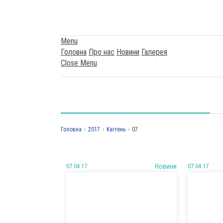
Menu
Головна
Про нас
Новини
Галерея
Close Menu
Головна
›
2017
›
Квітень
›
07
07 04 17
Новини
07 04 17