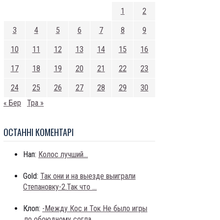
1
2
3
4
5
6
7
8
9
10
11
12
13
14
15
16
17
18
19
20
21
22
23
24
25
26
27
28
29
30
« Бер
Тра »
ОСТАННI КОМЕНТАРI
Нап:
Колос лучший...
Gold:
Так они и на выезде выиграли
Степановку-2.Так что ...
Клоп:
-Между Кос и Ток Не было игры
,по обоюдному согла...