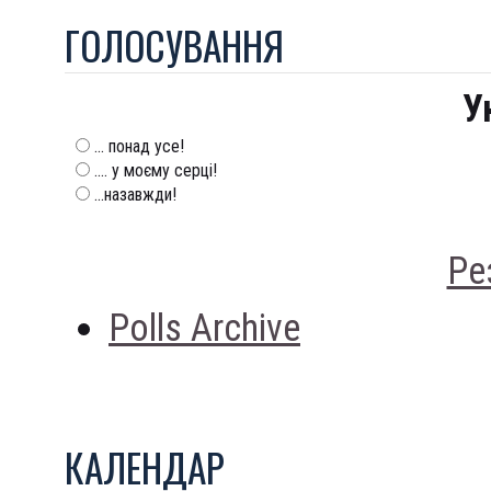
ГОЛОСУВАННЯ
У
... понад усе!
.... у моєму серці!
...назавжди!
Ре
Polls Archive
КАЛЕНДАР