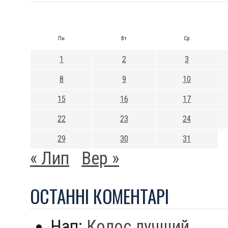
Пн
Вт
Ср
1
2
3
8
9
10
15
16
17
22
23
24
29
30
31
« Лип
Вер »
ОСТАННI КОМЕНТАРI
Нап:
Колос лучший...