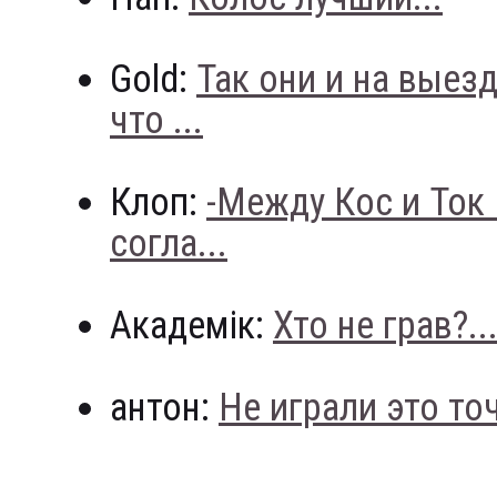
Gold:
Так они и на выез
что ...
Клоп:
-Между Кос и Ток
согла...
Академік:
Хто не грав?..
антон:
Не играли это точн